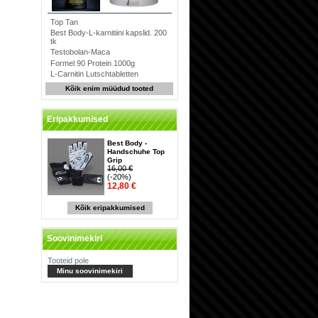
Top Tan
Best Body-L-karnitiini kapslid. 200
tk
Testobolan-Maca
Formel 90 Protein 1000g
L-Carnitin Lutschtabletten
Kõik enim müüdud tooted
Eripakkumised
Best Body -
Handschuhe Top
Grip
16,00 €
(-20%)
12,80 €
Kõik eripakkumised
Soovinimekiri
Tooteid pole
Minu soovinimekiri