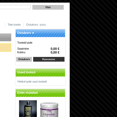
Teie konto
Ostukorv:
(tühi)
Ostukorv
Tooteid pole
Saatmine
0,00 €
Kokku
0,00 €
Ostukorv
Kassasse
Uued tooted
Hetkel pole uusi tooteid
Enim müüdud