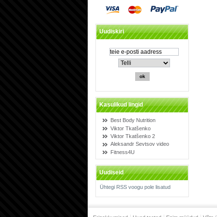
Uudiskiri
Kasulikud lingid
Best Body Nutrition
Viktor Tkatšenko
Viktor Tkatšenko 2
Aleksandr Sevtsov video
Fitness4U
Uudiseid
Ühtegi RSS voogu pole lisatud