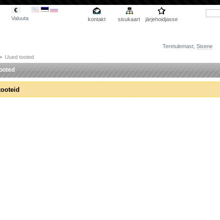
€
Valuuta
kontakt
sisukaart
järjehoidjasse
Teretulemast,
Sisene
>
Uued tooted
ooted
tooteid