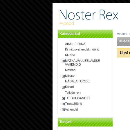
Kategooriad
Avaleht
Uued t
AINULT TÄNA
Kinnitusvahendid, nöörid
Uusi 
KUNST
MATKA JA ÜLEELAMISE
VAHENDID
Matkad
Militaar
NÄDALA TOODE
Riided
Telkide rent
TOIDULISANDID
Trenažöörid
Vahendid
Tootjad