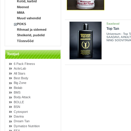
Kotid, karbid
Meened
MMA
Muud vahendid
Saadaval
POKS
Top Tan
Rihmad ja sidemed
Universum - Top T
Sheikerid, pudelid
SAADAVL AINUL
NING SOOVITAVAD
Tõstevõõd
Tootjad
6 Pack Fitness
ActivLab
All Stars
Best Body
Big Zone
Biolab
BMS
Body Attack
BOLLE
BSN
Cytosport
Davina
Dream Tan
Dymatize Nutrition
EFX