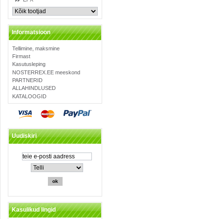
Informatsioon
Tellimine, maksmine
Firmast
Kasutusleping
NOSTERREX.EE meeskond
PARTNERID
ALLAHINDLUSED
KATALOOGID
Uudiskiri
Kasulikud lingid