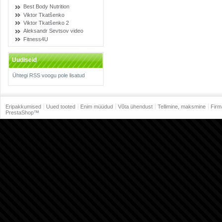
Best Body Nutrition
Viktor Tkatšenko
Viktor Tkatšenko 2
Aleksandr Sevtsov video
Fitness4U
Uudiseid
Ühtegi RSS voogu pole lisatud
Eripakkumised
Uued tooted
Enim müüdud
Võta ühendust
Tellimine, maksmine
Firm
PrestaShop
™