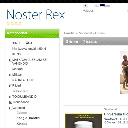
€
Valuuta
Kategooriad
Avaleht
>
Vahendid
> Grimm
Grimm
2 tooteid
AINULT TÄNA
Kinnitusvahendid, nöörid
KUNST
MATKA JA ÜLEELAMISE
VAHENDID
Matkad
Militaar
NÄDALA TOODE
Riided
Telkide rent
TOIDULISANDID
Trenažöörid
Vahendid
Saadaval
Grimm
Universum Glo
Kangid, hantlid
SAADAVAL AINUL
-20% kuni 01.11.
Kindad