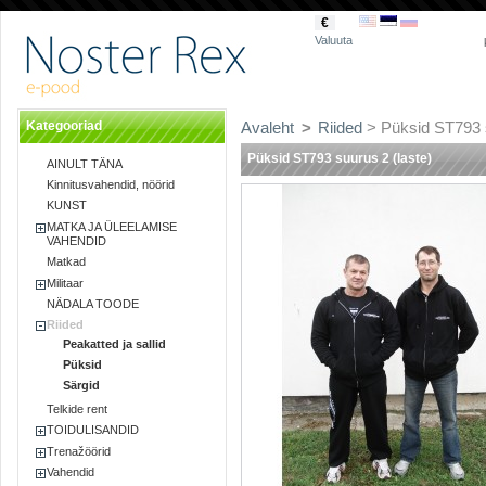
€
Valuuta
Kategooriad
Avaleht
>
Riided
> Püksid ST793 s
Püksid ST793 suurus 2 (laste)
AINULT TÄNA
Kinnitusvahendid, nöörid
KUNST
MATKA JA ÜLEELAMISE
VAHENDID
Matkad
Militaar
NÄDALA TOODE
Riided
Peakatted ja sallid
Püksid
Särgid
Telkide rent
TOIDULISANDID
Trenažöörid
Vahendid