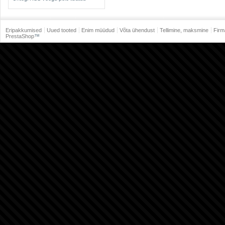
Eripakkumised
Uued tooted
Enim müüdud
Võta ühendust
Tellimine, maksmine
Firm
PrestaShop
™