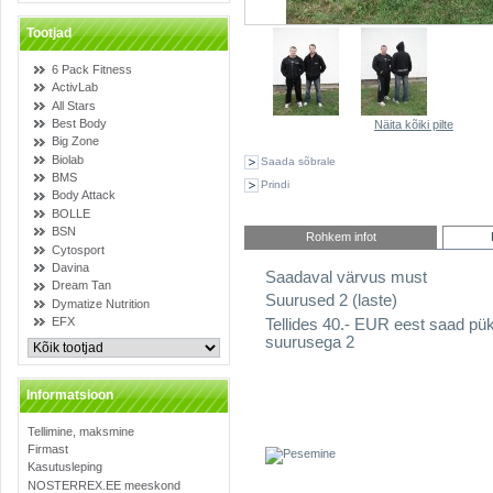
Tootjad
6 Pack Fitness
ActivLab
All Stars
Best Body
Näita kõiki pilte
Big Zone
Biolab
Saada sõbrale
BMS
Prindi
Body Attack
BOLLE
BSN
Rohkem infot
Cytosport
Davina
Saadaval värvus must
Dream Tan
Suurused 2 (laste)
Dymatize Nutrition
EFX
Tellides 40.- EUR eest saad püks
suurusega 2
Informatsioon
Tellimine, maksmine
Firmast
Kasutusleping
NOSTERREX.EE meeskond