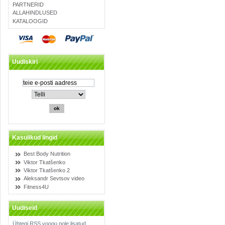
PARTNERID
ALLAHINDLUSED
KATALOOGID
Uudiskiri
Kasulikud lingid
Best Body Nutrition
Viktor Tkatšenko
Viktor Tkatšenko 2
Aleksandr Sevtsov video
Fitness4U
Uudiseid
Ühtegi RSS voogu pole lisatud